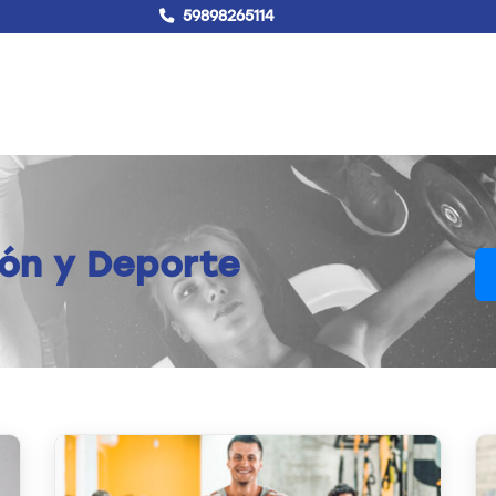
59898265114
!Hablemos!
Buscar
Campus virtual
ión y Deporte