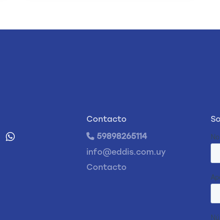
Contacto
So
59898265114
info@eddis.com.uy
Contacto