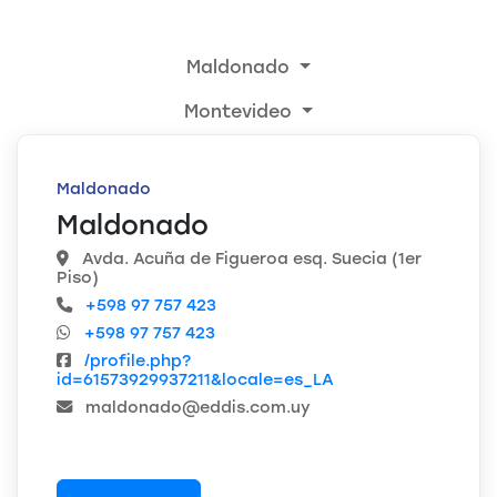
Maldonado
Montevideo
Maldonado
Maldonado
Avda. Acuña de Figueroa esq. Suecia (1er
Piso)
+598 97 757 423
+598 97 757 423
/profile.php?
id=61573929937211&locale=es_LA
maldonado@eddis.com.uy