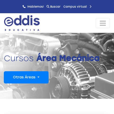
!Hablemos!
Buscar
Campus virtual
Cursos
Área Mecánica
Otras Áreas