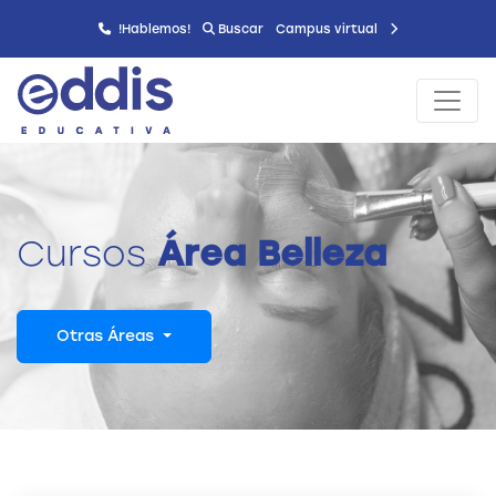
!Hablemos!
Buscar
Campus virtual
Cursos
Área Belleza
Otras Áreas